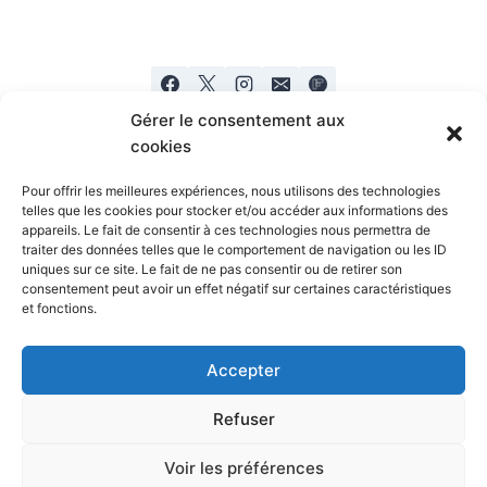
Gérer le consentement aux
cookies
Pour offrir les meilleures expériences, nous utilisons des technologies
telles que les cookies pour stocker et/ou accéder aux informations des
appareils. Le fait de consentir à ces technologies nous permettra de
Mentions legales
Politique de confidentialité
traiter des données telles que le comportement de navigation ou les ID
uniques sur ce site. Le fait de ne pas consentir ou de retirer son
consentement peut avoir un effet négatif sur certaines caractéristiques
et fonctions.
Accepter
Refuser
© 2026 Coachmichel Coach Sportif, Sport Santé,
Préparateur physique, Sophrologue Paris et 92 -
Voir les préférences
Thème WordPress par
Kadence WP