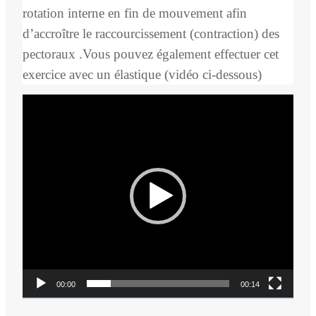
rotation interne en fin de mouvement afin
d’accroître le raccourcissement (contraction) des
pectoraux .Vous pouvez également effectuer cet
exercice avec un élastique (vidéo ci-dessous)
L
e
c
t
e
u
r
v
i
d
00:00
00:14
é
o