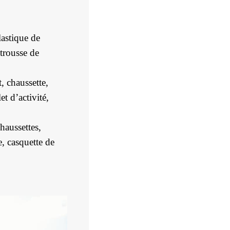
lastique de
 trousse de
t, chaussette,
t d’activité,
haussettes,
e, casquette de