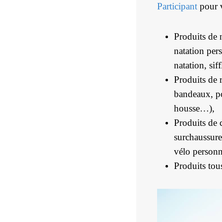
Participant
pour v
Produits de n
natation per
natation, sif
Produits de r
bandeaux, po
housse…),
Produits de 
surchaussure
vélo personn
Produits tou