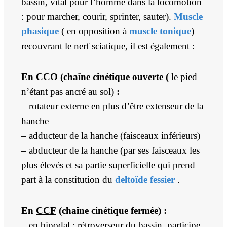
bassin, vital pour l’homme dans la locomotion
: pour marcher, courir, sprinter, sauter).
Muscle
phasique
( en opposition à
muscle tonique
)
recouvrant le nerf sciatique, il est également :
En
CCO
(chaîne cinétique ouverte (
le pied
n’étant pas ancré au sol)
:
– rotateur externe en plus d’être extenseur de la
hanche
– adducteur de la hanche (faisceaux inférieurs)
– abducteur de la hanche (par ses faisceaux les
plus élevés et sa partie superficielle qui prend
part à la constitution du
deltoïde fessier
.
En
CCF
(chaîne cinétique fermée) :
– en bipodal : rétroverseur du bassin, participe